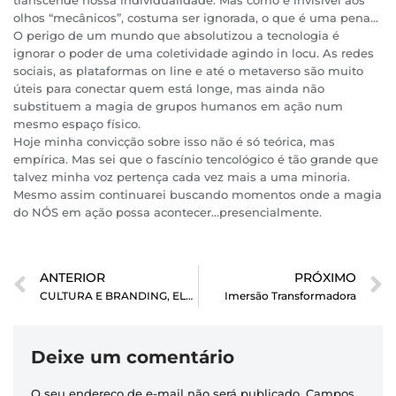
transcende nossa individualidade. Mas como é invisível aos
olhos “mecânicos”, costuma ser ignorada, o que é uma pena…
O perigo de um mundo que absolutizou a tecnologia é
ignorar o poder de uma coletividade agindo in locu. As redes
sociais, as plataformas on line e até o metaverso são muito
úteis para conectar quem está longe, mas ainda não
substituem a magia de grupos humanos em ação num
mesmo espaço físico.
Hoje minha convicção sobre isso não é só teórica, mas
empírica. Mas sei que o fascínio tencológico é tão grande que
talvez minha voz pertença cada vez mais a uma minoria.
Mesmo assim continuarei buscando momentos onde a magia
do NÓS em ação possa acontecer…presencialmente.
ANTERIOR
PRÓXIMO
CULTURA E BRANDING, ELO INDISSOLÚVEL
Imersão Transformadora
Deixe um comentário
O seu endereço de e-mail não será publicado.
Campos